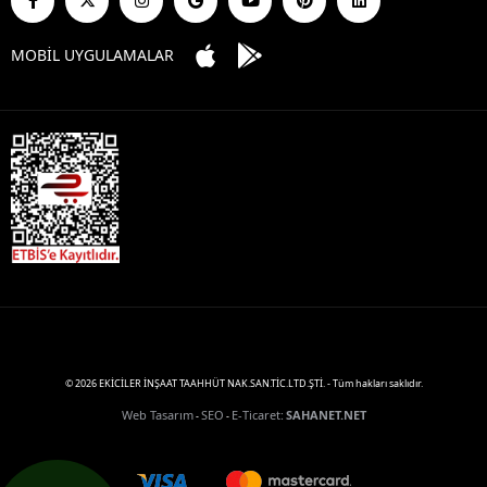
MOBİL UYGULAMALAR
© 2026 EKİCİLER İNŞAAT TAAHHÜT NAK.SAN.TİC.LTD.ŞTİ. - Tüm hakları saklıdır.
Web Tasarım
SEO
E-Ticaret
:
SAHANET.NET
-
-