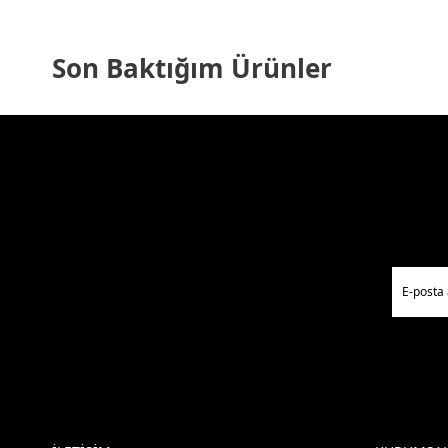
Vana Kutusu
Çadır Çeşitleri
Son Baktığım Ürünler