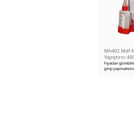
Isıtıcı-Fan
Dış Mekan Halı
Menteşe - Ray Çeşitleri
Mutfak Gereçleri
Hobi-Hediyelik Eşya
Mh402 Mdf Ki
Yapıştırıcı 4
TANIMSIZ
Fiyatları görebil
girişi yapmalısını
Eldivenler
Otomotiv Ürünleri
Servis Tekerleri - Makaralar
Silikon-Mastik
Mala-Spatula
Plastik Kova