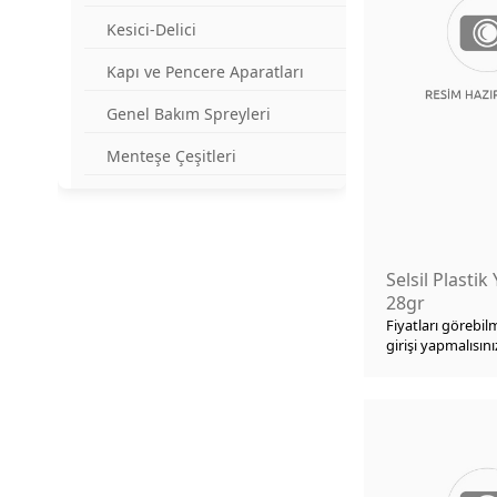
Kesici-Delici
Kapı ve Pencere Aparatları
Genel Bakım Spreyleri
Menteşe Çeşitleri
İş Güvenliği
Çizme-Yağmurluk
Selsil Plastik 
Çivi-Vida-Pul Grubu
28gr
Temizlik Malzemeleri
Fiyatları görebil
girişi yapmalısını
Ototmotiv Yardımcı Ürünler
Silikon-Mastik Çeşitleri
Ölçü Aletleri
Kuşkonmaz