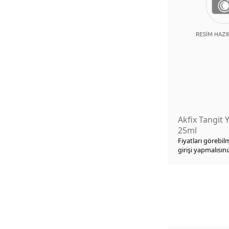
Klemens-Karabina
Pürmüz
Sap Çeşitleri
Mala-Spatula vb.
El Arabası, Koli Taşıma Arabası,
Harç Teknesi
Akfix Tangit Y
Servis Teker-Makara Çeşitleri
25ml
Fiyatları görebil
Takım Çantası&Organizer
girişi yapmalısını
Doğalgaz Macunu-Sızdırmazlık
Bant Çeşitleri
Plastik Kova vb.
Naylon Çeşitleri