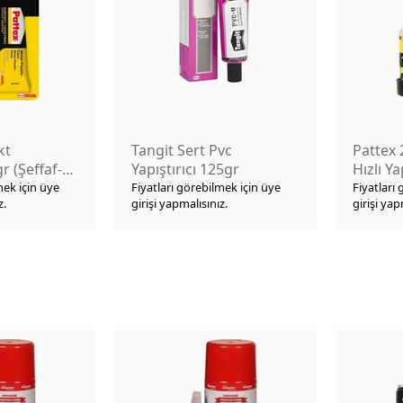
kt
Tangit Sert Pvc
Pattex 
gr (Şeffaf-
Yapıştırıcı 125gr
Hızlı Ya
35ml
mek için üye
Fiyatları görebilmek için üye
Fiyatları
z.
girişi yapmalısınız.
girişi yap