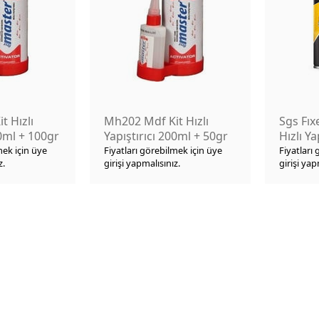
t Hızlı
Mh202 Mdf Kit Hızlı
Sgs Fıx
00ml + 100gr
Yapıştırıcı 200ml + 50gr
Hızlı Y
F245
mek için üye
Fiyatları görebilmek için üye
Fiyatları
z.
girişi yapmalısınız.
girişi yap