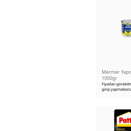
Spanzet
Dübel-Civata
Paspas
Pergule Ayağı
Kaynak Malzemeleri
Menfezler
Mermer Yapışt
Merdivenler
1000gr
Fiyatları görebil
Menhol
girişi yapmalısını
Mengene
İskele Kelepçesi
Kamp Kampçılık Malzemeleri
Isıtıcılar