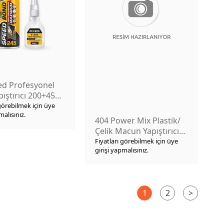
ed Profesyonel
apıştırıcı 200+45ml
 görebilmek için üye
malısınız.
404 Power Mix Plastik/
Çelik Macun Yapıştırıcı
40gr
Fiyatları görebilmek için üye
girişi yapmalısınız.
1
2
>