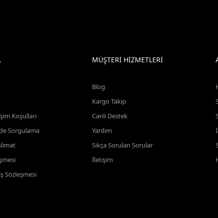
L
MÜŞTERİ HİZMETLERİ
Blog
Kargo Takip
şim Koşulları
Canlı Destek
ade Sorgulama
Yardım
slimat
Sıkça Sorulan Sorular
eşmesi
İletişim
ış Sözleşmesi