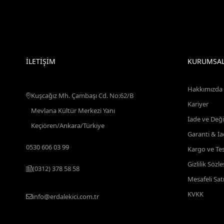
İLETİŞİM
KURUMSA
Hakkımızda
Kuşcağız Mh. Çambaşı Cd. No:62/B
Kariyer
Mevlana Kültür Merkezi Yanı
İade ve Deği
Keçiören/Ankara/Türkiye
Garanti & İ
0530 606 03 99
Kargo ve Te
Gizlilik Sözl
(0312) 378 58 58
Mesafeli Sat
KVKK
info@erdalekici.com.tr