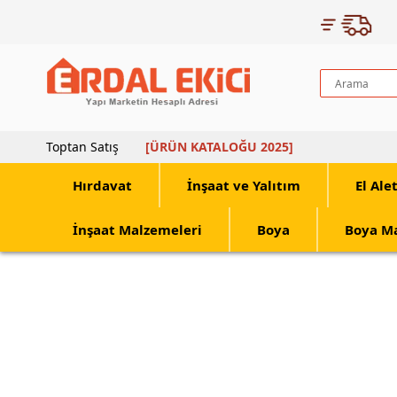
Toptan Satış
[ÜRÜN KATALOĞU 2025]
Hırdavat
İnşaat ve Yalıtım
El Ale
İnşaat Malzemeleri
Boya
Boya M