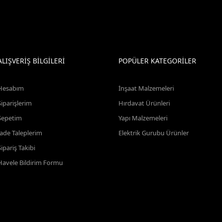
ALIŞVERİŞ BİLGİLERİ
POPÜLER KATEGORİLER
Hesabım
İnşaat Malzemeleri
Siparişlerim
Hırdavat Ürünleri
Sepetim
Yapı Malzemeleri
İade Taleplerim
Elektrik Gurubu Ürünler
Sipariş Takibi
Havele Bildirim Formu