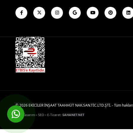
© 2026 EKİCİLER İNŞAAT TAAHHÜT NAK.SAN.TİC.LTD.ŞTİ. - Tüm hakları s
-
-
Web Tasarım
SEO
E-Ticaret
:
SAHANET.NET